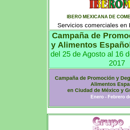
IBERO MEXICANA DE COME
Servicios comerciales en
Campaña de Promoc
y Alimentos Españo
del 25 de Agosto al 16 
2017
Campaña de Promoción y Degu
Alimentos Espa
en Ciudad de México y Gu
Enero - Febrero d